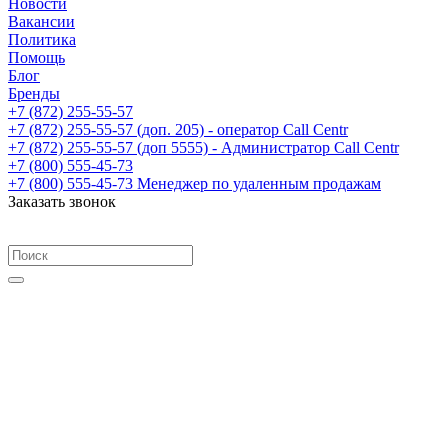
Новости
Вакансии
Политика
Помощь
Блог
Бренды
+7 (872) 255-55-57
+7 (872) 255-55-57
(доп. 205) - оператор Call Centr
+7 (872) 255-55-57
(доп 5555) - Администратор Call Centr
+7 (800) 555-45-73
+7 (800) 555-45-73
Менеджер по удаленным продажам
Заказать звонок