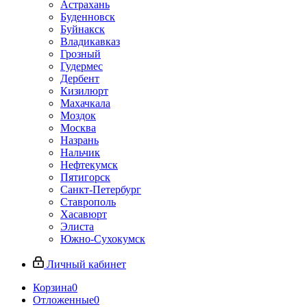
Астрахань
Буденновск
Буйнакск
Владикавказ
Грозный
Гудермес
Дербент
Кизилюрт
Махачкала
Моздок
Москва
Назрань
Нальчик
Нефтекумск
Пятигорск
Санкт-Петербург
Ставрополь
Хасавюрт
Элиста
Южно-Сухокумск
Личный кабинет
Корзина
0
Отложенные
0