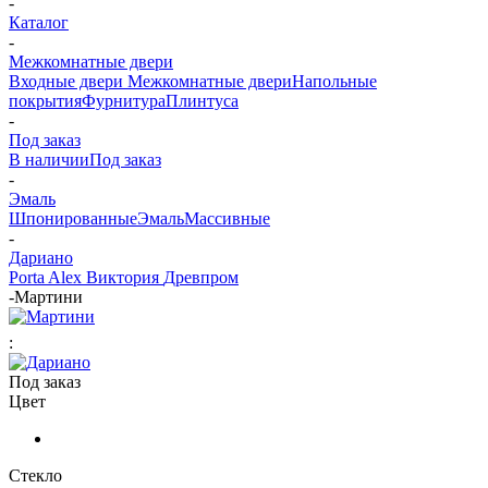
-
Каталог
-
Межкомнатные двери
Входные двери
Межкомнатные двери
Напольные
покрытия
Фурнитура
Плинтуса
-
Под заказ
В наличии
Под заказ
-
Эмаль
Шпонированные
Эмаль
Массивные
-
Дариано
Porta Alex
Виктория
Древпром
-
Мартини
:
Под заказ
Цвет
Стекло