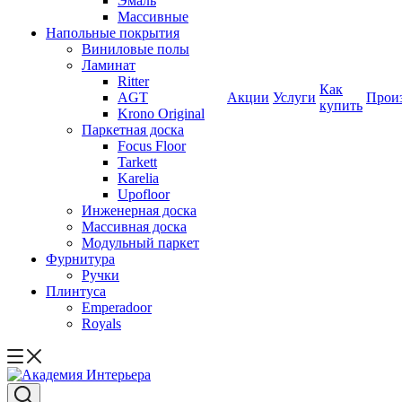
Эмаль
Массивные
Напольные покрытия
Виниловые полы
Ламинат
Ritter
Как
AGT
Акции
Услуги
Прои
купить
Krono Original
Паркетная доска
Focus Floor
Tarkett
Karelia
Upofloor
Инженерная доска
Массивная доска
Модульный паркет
Фурнитура
Ручки
Плинтуса
Emperadoor
Royals