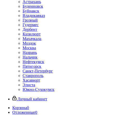
Астрахань
Буденновск
Буйнакск
Владикавказ
Грозный
Гудермес
Дербент
Кизилюрт
Махачкала
Моздок
Москва
Назрань
Нальчик
Нефтекумск
Пятигорск
Санкт-Петербург
Ставрополь
Хасавюрт
Элиста
Южно-Сухокумск
Личный кабинет
Корзина
0
Отложенные
0