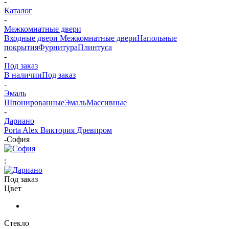
-
Каталог
-
Межкомнатные двери
Входные двери
Межкомнатные двери
Напольные
покрытия
Фурнитура
Плинтуса
-
Под заказ
В наличии
Под заказ
-
Эмаль
Шпонированные
Эмаль
Массивные
-
Дариано
Porta Alex
Виктория
Древпром
-
София
:
Под заказ
Цвет
Стекло