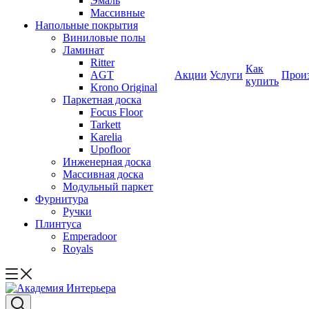
Эмаль
Массивные
Напольные покрытия
Виниловые полы
Ламинат
Ritter
Как
AGT
Акции
Услуги
Прои
купить
Krono Original
Паркетная доска
Focus Floor
Tarkett
Karelia
Upofloor
Инженерная доска
Массивная доска
Модульный паркет
Фурнитура
Ручки
Плинтуса
Emperadoor
Royals