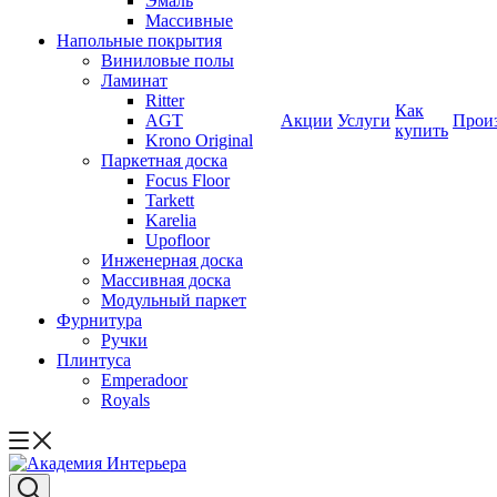
Эмаль
Массивные
Напольные покрытия
Виниловые полы
Ламинат
Ritter
Как
AGT
Акции
Услуги
Прои
купить
Krono Original
Паркетная доска
Focus Floor
Tarkett
Karelia
Upofloor
Инженерная доска
Массивная доска
Модульный паркет
Фурнитура
Ручки
Плинтуса
Emperadoor
Royals