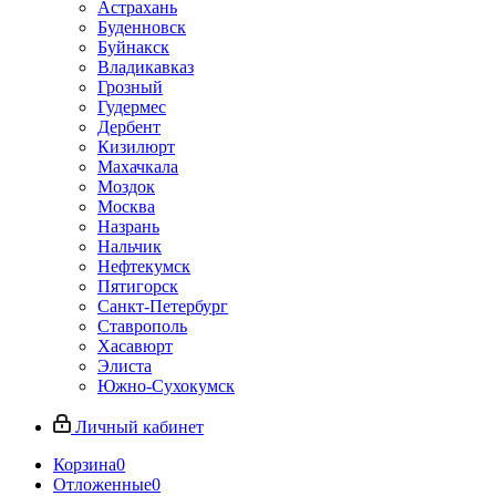
Астрахань
Буденновск
Буйнакск
Владикавказ
Грозный
Гудермес
Дербент
Кизилюрт
Махачкала
Моздок
Москва
Назрань
Нальчик
Нефтекумск
Пятигорск
Санкт-Петербург
Ставрополь
Хасавюрт
Элиста
Южно-Сухокумск
Личный кабинет
Корзина
0
Отложенные
0