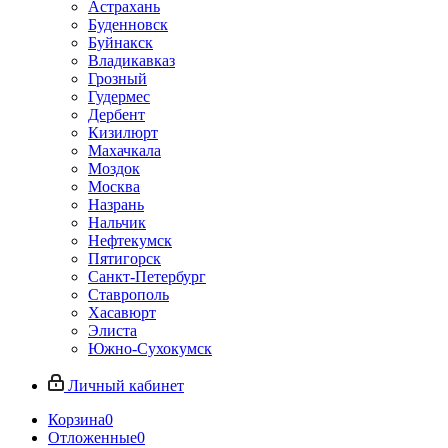
Астрахань
Буденновск
Буйнакск
Владикавказ
Грозный
Гудермес
Дербент
Кизилюрт
Махачкала
Моздок
Москва
Назрань
Нальчик
Нефтекумск
Пятигорск
Санкт-Петербург
Ставрополь
Хасавюрт
Элиста
Южно-Сухокумск
Личный кабинет
Корзина
0
Отложенные
0