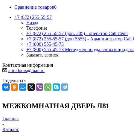
Сравнение товаров
0
+7 (872) 255-55-57
Назад
Телефоны
+7 (872) 255-55-57
(доп. 205) - оператор Call Centr
+7 (872) 255-55-57
(доп 5555) - Администратор Call 
+7 (800) 555-45-73
+7 (800) 555-45-73
Менеджер по удаленным продаж
Заказать звонок
Контактная информация
a-ie.doors@mail.ru
Поделиться
МЕЖКОМНАТНАЯ ДВЕРЬ Л81
Главная
-
Каталог