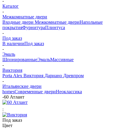
-
Каталог
-
Межкомнатные двери
Входные двери
Межкомнатные двери
Напольные
покрытия
Фурнитура
Плинтуса
-
Под заказ
В наличии
Под заказ
-
Эмаль
Шпонированные
Эмаль
Массивные
-
Виктория
Porta Alex
Виктория
Дариано
Древпром
-
Итальянские двери
homes
Современные двери
Неоклассика
-
60 Атлант
:
Под заказ
Цвет