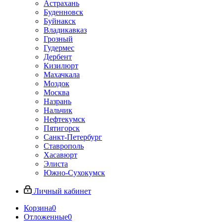
Астрахань
Буденновск
Буйнакск
Владикавказ
Грозный
Гудермес
Дербент
Кизилюрт
Махачкала
Моздок
Москва
Назрань
Нальчик
Нефтекумск
Пятигорск
Санкт-Петербург
Ставрополь
Хасавюрт
Элиста
Южно-Сухокумск
Личный кабинет
Корзина
0
Отложенные
0