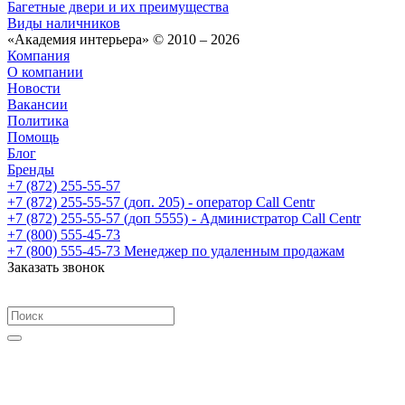
Багетные двери и их преимущества
Виды наличников
«Академия интерьера» © 2010 – 2026
Компания
О компании
Новости
Вакансии
Политика
Помощь
Блог
Бренды
+7 (872) 255-55-57
+7 (872) 255-55-57
(доп. 205) - оператор Call Centr
+7 (872) 255-55-57
(доп 5555) - Администратор Call Centr
+7 (800) 555-45-73
+7 (800) 555-45-73
Менеджер по удаленным продажам
Заказать звонок