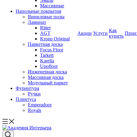
Эмаль
Массивные
Напольные покрытия
Виниловые полы
Ламинат
Ritter
Как
AGT
Акции
Услуги
Прои
купить
Krono Original
Паркетная доска
Focus Floor
Tarkett
Karelia
Upofloor
Инженерная доска
Массивная доска
Модульный паркет
Фурнитура
Ручки
Плинтуса
Emperadoor
Royals