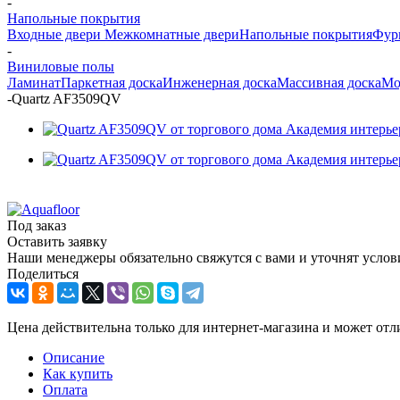
-
Напольные покрытия
Входные двери
Межкомнатные двери
Напольные покрытия
Фур
-
Виниловые полы
Ламинат
Паркетная доска
Инженерная доска
Массивная доска
Мо
-
Quartz AF3509QV
Под заказ
Оставить заявку
Наши менеджеры обязательно свяжутся с вами и уточнят услови
Поделиться
Цена действительна только для интернет-магазина и может отл
Описание
Как купить
Оплата